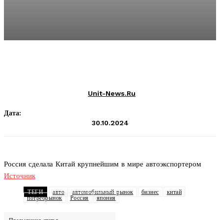
Unit-News.ru
Дата:
30.10.2024
Россия сделала Китай крупнейшим в мире автоэкспортером
Источник
ТЕГИ
авто
автомобильный рынок
бизнес
китай
потребрынок
Россия
япония