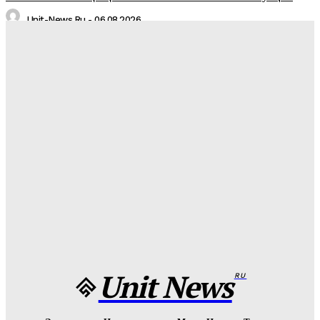
Unit-News.ru
-
06.08.2026
Медуз заставят определять степень загрязнения моря:
необычное открытие ученых
Unit-News.ru
-
05.08.2026
Назван лучший российский тяжеловес со времен Федора
Емельяненко
Unit-News.ru
-
05.08.2026
Урсуляк снимает ремейк фильма Андреасяна: «Война и
мир» в трех измерениях
Unit-News.ru
-
05.08.2026
Unit News
RU