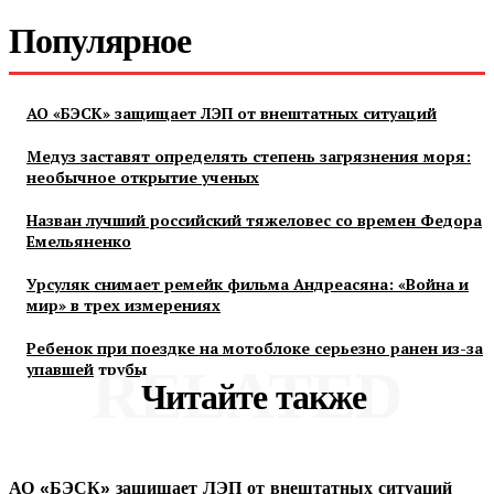
Популярное
АО «БЭСК» защищает ЛЭП от внештатных ситуаций
Медуз заставят определять степень загрязнения моря:
необычное открытие ученых
Назван лучший российский тяжеловес со времен Федора
Емельяненко
Урсуляк снимает ремейк фильма Андреасяна: «Война и
мир» в трех измерениях
Ребенок при поездке на мотоблоке серьезно ранен из-за
упавшей трубы
RELATED
Читайте также
АО «БЭСК» защищает ЛЭП от внештатных ситуаций