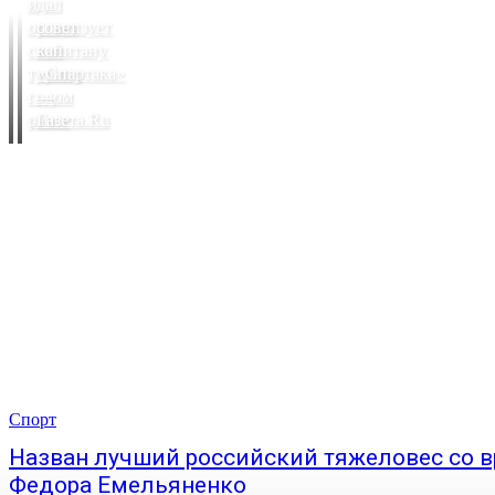
и
дал
организует
совет
свой
капитану
турнир
«Спартака»
годом
—
ранее
Газета.Ru
Спорт
Назван лучший российский тяжеловес со 
Федора Емельяненко