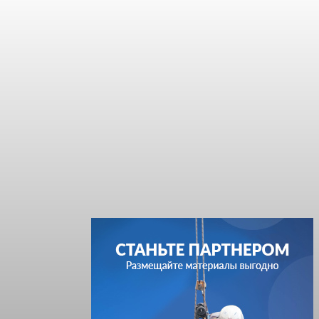
Назван лучший российский
тяжеловес со времен Федора
Емельяненко
Unit-News.ru
-
05.08.2026