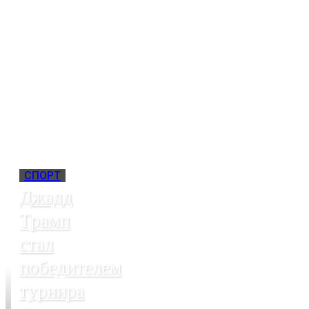
СПОРТ
Джадд
Трамп
стал
победителем
турнира