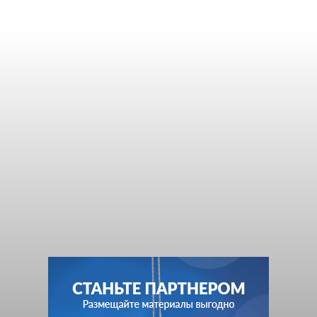
На реализацию нацпроекта
«Туризм и индустрия
гостеприимства» в 2023-
2024 годах выделено около
100 млрд рублей
Unit-News.ru
-
05.02.2024