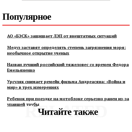
Популярное
АО «БЭСК» защищает ЛЭП от внештатных ситуаций
Медуз заставят определять степень загрязнения моря:
необычное открытие ученых
Назван лучший российский тяжеловес со времен Федора
Емельяненко
Урсуляк снимает ремейк фильма Андреасяна: «Война и
мир» в трех измерениях
Ребенок при поездке на мотоблоке серьезно ранен из-за
упавшей трубы
RELATED
Читайте также