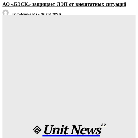
АО «БЭСК» защищает ЛЭП от внештатных ситуаций
Unit-News.ru
-
06.08.2026
Медуз заставят определять степень загрязнения моря:
необычное открытие ученых
Unit-News.ru
-
05.08.2026
Назван лучший российский тяжеловес со времен Федора
Емельяненко
Unit-News.ru
-
05.08.2026
Урсуляк снимает ремейк фильма Андреасяна: «Война и
мир» в трех измерениях
Unit-News.ru
-
05.08.2026
Unit News
RU