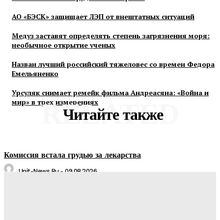
АО «БЭСК» защищает ЛЭП от внештатных ситуаций
Медуз заставят определять степень загрязнения моря:
необычное открытие ученых
Назван лучший российский тяжеловес со времен Федора
Емельяненко
Урсуляк снимает ремейк фильма Андреасяна: «Война и
мир» в трех измерениях
RELATED
Читайте также
Комиссия встала грудью за лекарства
Unit-News.ru
-
09.08.2026
АО «БЭСК» защищает ЛЭП от внештатных ситуаций
Unit-News.ru
-
06.08.2026