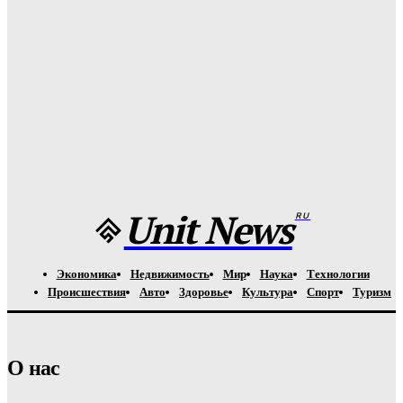
Медуз заставят определять степень загрязнения моря:
необычное открытие ученых
Unit-News.ru
-
05.08.2026
Назван лучший российский тяжеловес со времен Федора
Емельяненко
Unit-News.ru
-
05.08.2026
Unit News
RU
Экономика
Недвижимость
Мир
Наука
Технологии
Происшествия
Авто
Здоровье
Культура
Спорт
Туризм
О нас