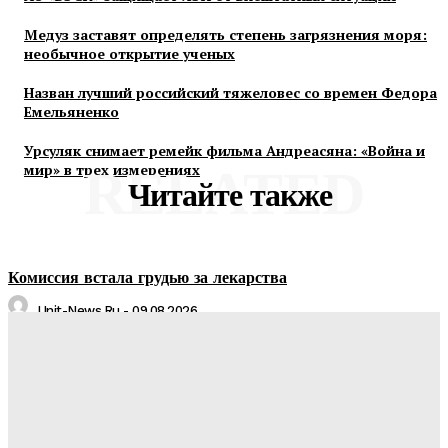
Медуз заставят определять степень загрязнения моря:
необычное открытие ученых
Назван лучший российский тяжеловес со времен Федора
Емельяненко
Урсуляк снимает ремейк фильма Андреасяна: «Война и
мир» в трех измерениях
RELATED
Читайте также
Комиссия встала грудью за лекарства
Unit-News.ru
-
09.08.2026
АО «БЭСК» защищает ЛЭП от внештатных ситуаций
Unit-News.ru
-
06.08.2026