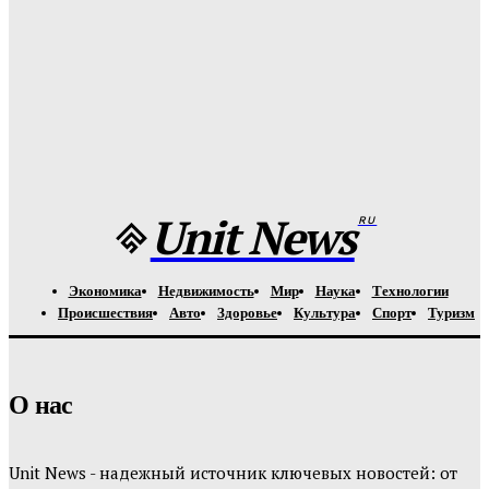
Медуз заставят определять степень загрязнения моря:
необычное открытие ученых
Unit-News.ru
-
05.08.2026
Назван лучший российский тяжеловес со времен Федора
Емельяненко
Unit-News.ru
-
05.08.2026
Unit News
RU
Экономика
Недвижимость
Мир
Наука
Технологии
Происшествия
Авто
Здоровье
Культура
Спорт
Туризм
О нас
Unit News - надежный источник ключевых новостей: от