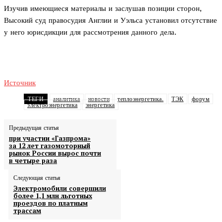
Изучив имеющиеся материалы и заслушав позиции сторон,
Высокий суд правосудия Англии и Уэльса установил отсутствие
у него юрисдикции для рассмотрения данного дела.
Источник
ТЕГИ
аналитика
новости
теплоэнергетика.
ТЭК
форум
электроэнергетика
энергетика
Предыдущая статья
при участии «Газпрома»
за 12 лет газомоторный
рынок России вырос почти
в четыре раза
Следующая статья
Электромобили совершили
более 1,1 млн льготных
проездов по платным
трассам