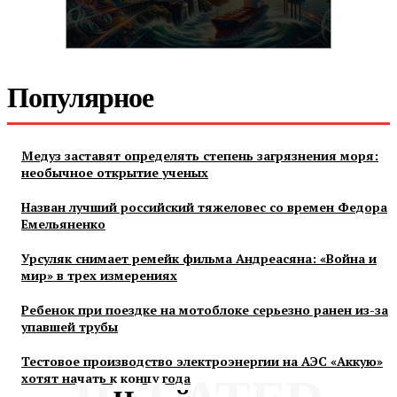
Популярное
Медуз заставят определять степень загрязнения моря:
необычное открытие ученых
Назван лучший российский тяжеловес со времен Федора
Емельяненко
Урсуляк снимает ремейк фильма Андреасяна: «Война и
мир» в трех измерениях
Ребенок при поездке на мотоблоке серьезно ранен из-за
упавшей трубы
Тестовое производство электроэнергии на АЭС «Аккую»
хотят начать к концу года