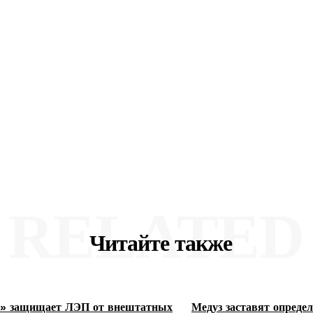
RELATED
Читайте также
 защищает ЛЭП от внештатных
Медуз заставят определ