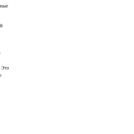
нные
ий
и
 Это
е