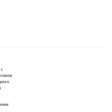
 с
усланом
дного
я
ления