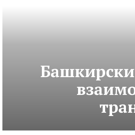
Башкирские
взаимо
тра