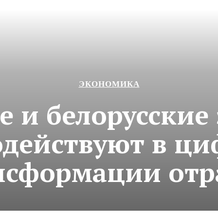
ЭКОНОМИКА
 и белорусские
действуют в ц
нсформации отр