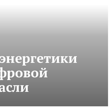
 энергетики
ифровой
асли