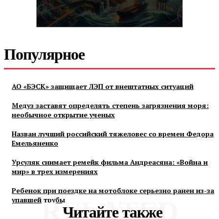
Популярное
АО «БЭСК» защищает ЛЭП от внештатных ситуаций
Медуз заставят определять степень загрязнения моря:
необычное открытие ученых
Назван лучший российский тяжеловес со времен Федора
Емельяненко
Урсуляк снимает ремейк фильма Андреасяна: «Война и
мир» в трех измерениях
Ребенок при поездке на мотоблоке серьезно ранен из-за
упавшей трубы
RELATED
Читайте также