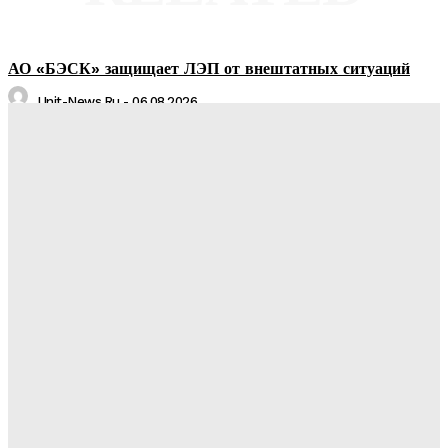
АО «БЭСК» защищает ЛЭП от внештатных ситуаций
Unit-News.ru
-
06.08.2026
Медуз заставят определять степень загрязнения моря:
необычное открытие ученых
Unit-News.ru
-
05.08.2026
Назван лучший российский тяжеловес со времен Федора
Емельяненко
Unit-News.ru
-
05.08.2026
Урсуляк снимает ремейк фильма Андреасяна: «Война и
мир» в трех измерениях
Unit-News.ru
-
05.08.2026