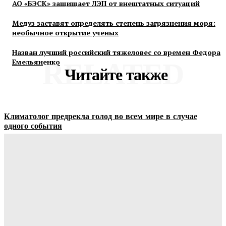
АО «БЭСК» защищает ЛЭП от внештатных ситуаций
Медуз заставят определять степень загрязнения моря:
необычное открытие ученых
Назван лучший российский тяжеловес со времен Федора
Емельяненко
RELATED
Читайте также
Климатолог предрекла голод во всем мире в случае
одного события
Unit-News.ru
-
10.08.2026
Комиссия встала грудью за лекарства
Unit-News.ru
-
09.08.2026
АО «БЭСК» защищает ЛЭП от внештатных ситуаций