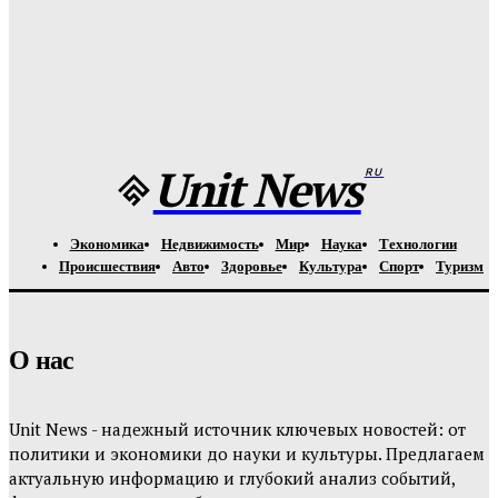
Unit-News.ru
-
06.08.2026
Медуз заставят определять степень загрязнения моря:
необычное открытие ученых
Unit-News.ru
-
05.08.2026
Unit News
RU
Экономика
Недвижимость
Мир
Наука
Технологии
Происшествия
Авто
Здоровье
Культура
Спорт
Туризм
О нас
Unit News - надежный источник ключевых новостей: от
политики и экономики до науки и культуры. Предлагаем
актуальную информацию и глубокий анализ событий,