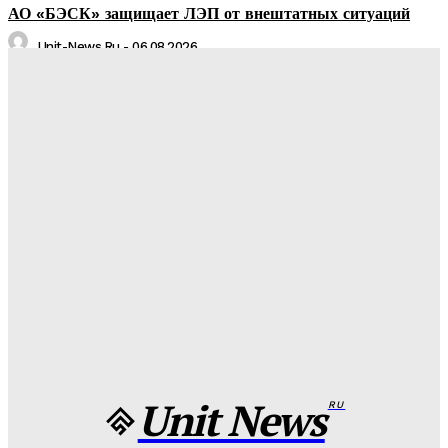
АО «БЭСК» защищает ЛЭП от внештатных ситуаций
Unit-News.ru
-
06.08.2026
Медуз заставят определять степень загрязнения моря:
необычное открытие ученых
Unit-News.ru
-
05.08.2026
Назван лучший российский тяжеловес со времен Федора
Емельяненко
Unit-News.ru
-
05.08.2026
Урсуляк снимает ремейк фильма Андреасяна: «Война и
мир» в трех измерениях
Unit-News.ru
-
05.08.2026
Unit News
RU