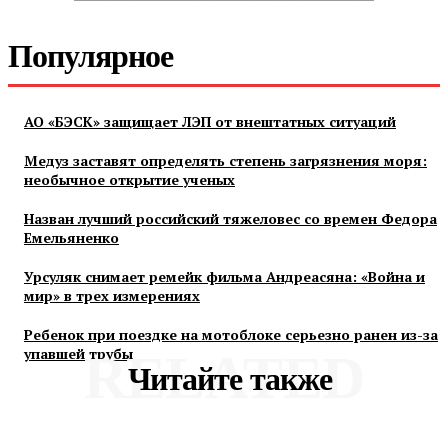
Популярное
АО «БЭСК» защищает ЛЭП от внештатных ситуаций
Медуз заставят определять степень загрязнения моря:
необычное открытие ученых
Назван лучший российский тяжеловес со времен Федора
Емельяненко
Урсуляк снимает ремейк фильма Андреасяна: «Война и
мир» в трех измерениях
Ребенок при поездке на мотоблоке серьезно ранен из-за
упавшей трубы
RELATED
Читайте также