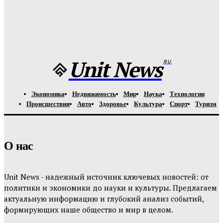
Урсуляк снимает ремейк фильма Андреасяна: «Война и
мир» в трех измерениях
Unit-News.ru
-
05.08.2026
Unit News
RU
Экономика
Недвижимость
Мир
Наука
Технологии
Происшествия
Авто
Здоровье
Культура
Спорт
Туризм
О нас
Unit News - надежный источник ключевых новостей: от
политики и экономики до науки и культуры. Предлагаем
актуальную информацию и глубокий анализ событий,
формирующих наше общество и мир в целом.