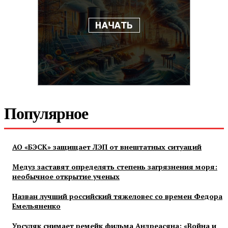
Популярное
АО «БЭСК» защищает ЛЭП от внештатных ситуаций
Медуз заставят определять степень загрязнения моря:
необычное открытие ученых
Назван лучший российский тяжеловес со времен Федора
Емельяненко
Урсуляк снимает ремейк фильма Андреасяна: «Война и