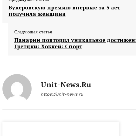
Букеровскую премию впервые за 5 лет
получила женщина
Следующая статья
Панарин повторил уникальное достижен
Гретцки: Хоккей: Спорт
Unit-News.ru
https://unit-news.ru