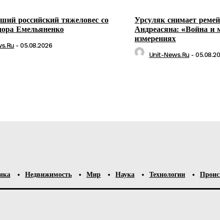
ший российский тяжеловес со
Урсуляк снимает реме
дора Емельяненко
Андреасяна: «Война и 
измерениях
ws.ru
-
05.08.2026
Unit-News.ru
-
05.08.2
ика
Недвижимость
Мир
Наука
Технологии
Проис