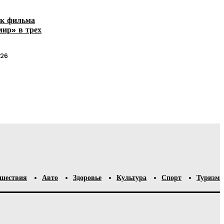
йк фильма
мир» в трех
026
шествия
Авто
Здоровье
Культура
Спорт
Туризм