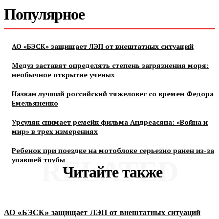
Популярное
АО «БЭСК» защищает ЛЭП от внештатных ситуаций
Медуз заставят определять степень загрязнения моря:
необычное открытие ученых
Назван лучший российский тяжеловес со времен Федора
Емельяненко
Урсуляк снимает ремейк фильма Андреасяна: «Война и
мир» в трех измерениях
Ребенок при поездке на мотоблоке серьезно ранен из-за
упавшей трубы
RELATED
Читайте также
АО «БЭСК» защищает ЛЭП от внештатных ситуаций