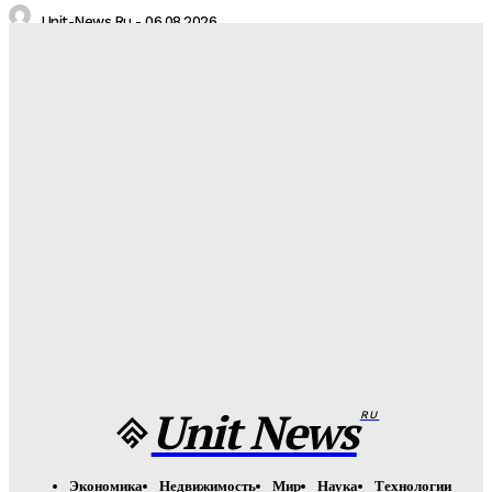
Unit-News.ru
-
06.08.2026
Медуз заставят определять степень загрязнения моря:
необычное открытие ученых
Unit-News.ru
-
05.08.2026
Назван лучший российский тяжеловес со времен Федора
Емельяненко
Unit-News.ru
-
05.08.2026
Урсуляк снимает ремейк фильма Андреасяна: «Война и
мир» в трех измерениях
Unit-News.ru
-
05.08.2026
Unit News
RU
Экономика
Недвижимость
Мир
Наука
Технологии