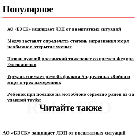
Популярное
АО «БЭСК» защищает ЛЭП от внештатных ситуаций
Медуз заставят определять степень загрязнения моря:
необычное открытие ученых
Назван лучший российский тяжеловес со времен Федора
Емельяненко
Урсуляк снимает ремейк фильма Андреасяна: «Война и
мир» в трех измерениях
Ребенок при поездке на мотоблоке серьезно ранен из-за
упавшей трубы
RELATED
Читайте также
АО «БЭСК» защищает ЛЭП от внештатных ситуаций