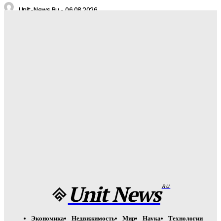
Unit-News.ru
-
06.08.2026
Медуз заставят определять степень загрязнения моря:
необычное открытие ученых
Unit-News.ru
-
05.08.2026
Назван лучший российский тяжеловес со времен Федора
Емельяненко
Unit-News.ru
-
05.08.2026
Урсуляк снимает ремейк фильма Андреасяна: «Война и
мир» в трех измерениях
Unit-News.ru
-
05.08.2026
Unit News
RU
Экономика
Недвижимость
Мир
Наука
Технологии