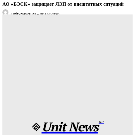
АО «БЭСК» защищает ЛЭП от внештатных ситуаций
Unit-News.ru
-
06.08.2026
Медуз заставят определять степень загрязнения моря:
необычное открытие ученых
Unit-News.ru
-
05.08.2026
Назван лучший российский тяжеловес со времен Федора
Емельяненко
Unit-News.ru
-
05.08.2026
Урсуляк снимает ремейк фильма Андреасяна: «Война и
мир» в трех измерениях
Unit-News.ru
-
05.08.2026
Unit News
RU