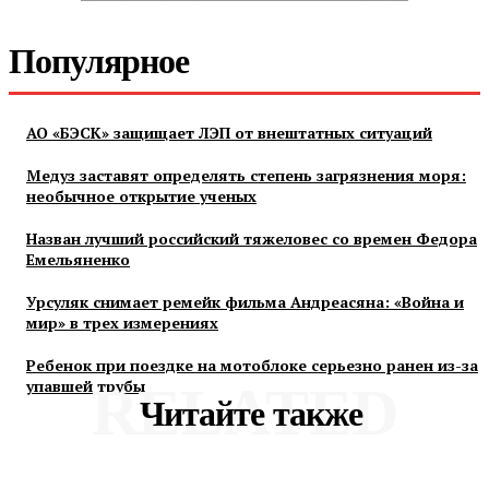
Популярное
АО «БЭСК» защищает ЛЭП от внештатных ситуаций
Медуз заставят определять степень загрязнения моря:
необычное открытие ученых
Назван лучший российский тяжеловес со времен Федора
Емельяненко
Урсуляк снимает ремейк фильма Андреасяна: «Война и
мир» в трех измерениях
Ребенок при поездке на мотоблоке серьезно ранен из-за
упавшей трубы
RELATED
Читайте также