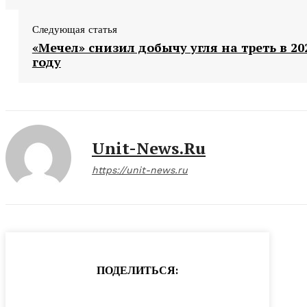
Следующая статья
«Мечел» снизил добычу угля на треть в 20
году
Unit-News.ru
https://unit-news.ru
ПОДЕЛИТЬСЯ: