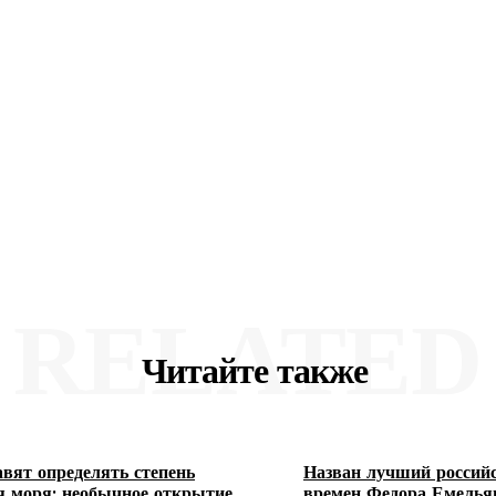
RELATED
Читайте также
авят определять степень
Назван лучший российс
я моря: необычное открытие
времен Федора Емелья