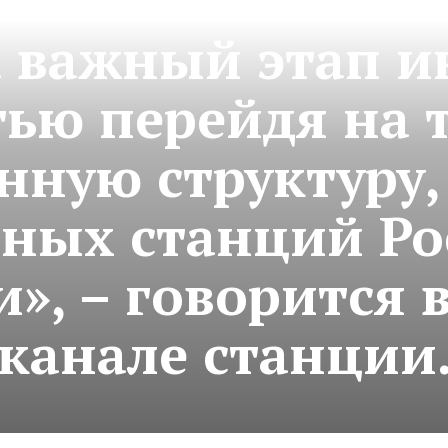
 важный этап и
тью перейдя на 
нную структуру,
мных станций Ро
», – говорится в
канале станции