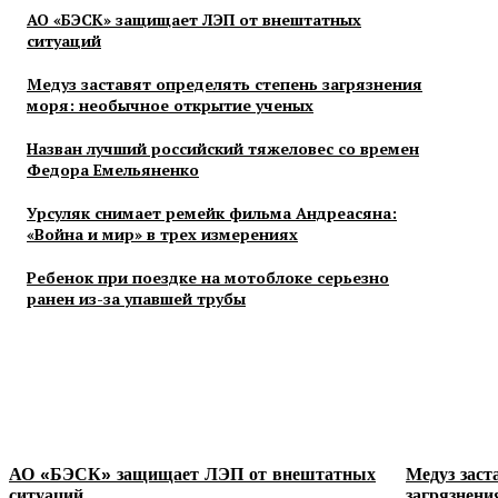
АО «БЭСК» защищает ЛЭП от внештатных
ситуаций
Медуз заставят определять степень загрязнения
моря: необычное открытие ученых
Назван лучший российский тяжеловес со времен
Федора Емельяненко
Урсуляк снимает ремейк фильма Андреасяна:
«Война и мир» в трех измерениях
Ребенок при поездке на мотоблоке серьезно
ранен из-за упавшей трубы
АО «БЭСК» защищает ЛЭП от внештатных
Медуз заст
ситуаций
загрязнени