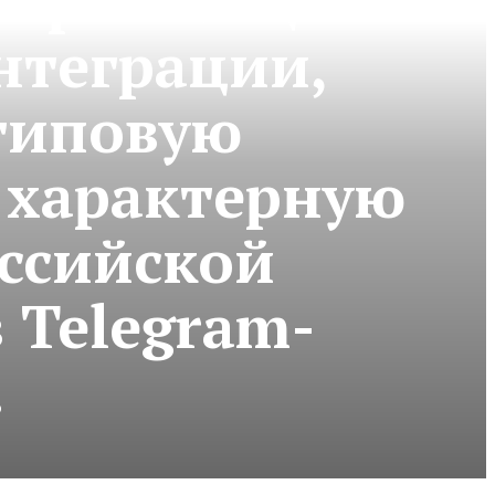
нтеграции,
типовую
 характерную
ссийской
 Telegram-
.