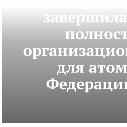
завершила
полнос
организацио
для ато
Федерации