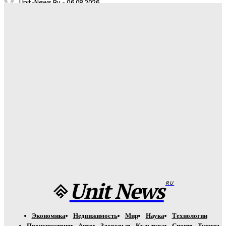
Unit-News.ru
-
06.08.2026
Медуз заставят определять степень загрязнения моря:
необычное открытие ученых
Unit-News.ru
-
05.08.2026
Назван лучший российский тяжеловес со времен Федора
Емельяненко
Unit-News.ru
-
05.08.2026
Урсуляк снимает ремейк фильма Андреасяна: «Война и
мир» в трех измерениях
Unit-News.ru
-
05.08.2026
Unit News
RU
Экономика
Недвижимость
Мир
Наука
Технологии
Происшествия
Авто
Здоровье
Культура
Спорт
Туризм