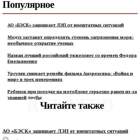
Популярное
АО «БЭСК» защищает ЛЭП от внештатных ситуаций
Медуз заставят определять степень загрязнения моря:
необычное открытие ученых
Назван лучший российский тяжеловес со времен Федора
Емельяненко
Урсуляк снимает ремейк фильма Андреасяна: «Война и
мир» в трех измерениях
Ребенок при поездке на мотоблоке серьезно ранен из-за
упавшей трубы
RELATED
Читайте также
АО «БЭСК» защищает ЛЭП от внештатных ситуаций