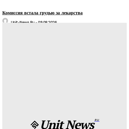
Комиссия встала грудью за лекарства
Unit-News.ru
-
09.08.2026
АО «БЭСК» защищает ЛЭП от внештатных ситуаций
Unit-News.ru
-
06.08.2026
Медуз заставят определять степень загрязнения моря:
необычное открытие ученых
Unit-News.ru
-
05.08.2026
Назван лучший российский тяжеловес со времен Федора
Емельяненко
Unit-News.ru
-
05.08.2026
Unit News
RU