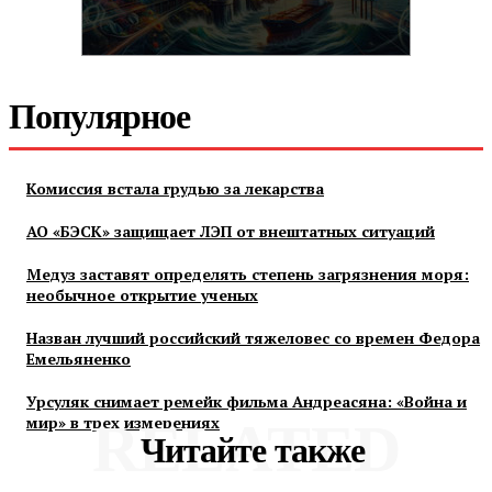
Популярное
Комиссия встала грудью за лекарства
АО «БЭСК» защищает ЛЭП от внештатных ситуаций
Медуз заставят определять степень загрязнения моря:
необычное открытие ученых
Назван лучший российский тяжеловес со времен Федора
Емельяненко
Урсуляк снимает ремейк фильма Андреасяна: «Война и
мир» в трех измерениях
RELATED
Читайте также