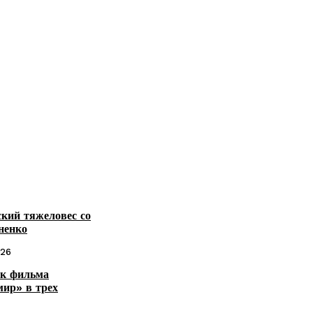
кий тяжеловес со
ненко
026
йк фильма
мир» в трех