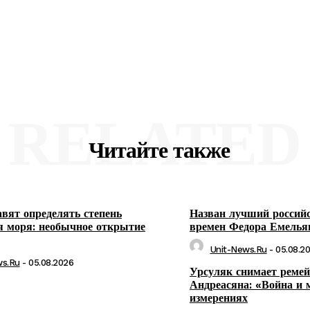
RELATED
Читайте также
авят определять степень
Назван лучший российс
я моря: необычное открытие
времен Федора Емелья
Unit-News.ru
-
05.08.2
ws.ru
-
05.08.2026
Урсуляк снимает реме
Андреасяна: «Война и 
измерениях