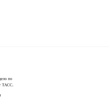
дело по
т ТАСС.
и