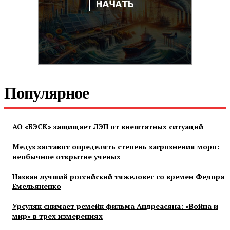
Популярное
АО «БЭСК» защищает ЛЭП от внештатных ситуаций
Медуз заставят определять степень загрязнения моря:
необычное открытие ученых
Назван лучший российский тяжеловес со времен Федора
Емельяненко
Урсуляк снимает ремейк фильма Андреасяна: «Война и
мир» в трех измерениях