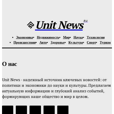
Урсуляк снимает ремейк фильма Андреасяна: «Война и
мир» в трех измерениях
Unit-News.ru
-
05.08.2026
Unit News
RU
Экономика
Недвижимость
Мир
Наука
Технологии
Происшествия
Авто
Здоровье
Культура
Спорт
Туризм
О нас
Unit News - надежный источник ключевых новостей: от
политики и экономики до науки и культуры. Предлагаем
актуальную информацию и глубокий анализ событий,
формирующих наше общество и мир в целом.