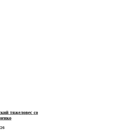
кий тяжеловес со
ненко
026