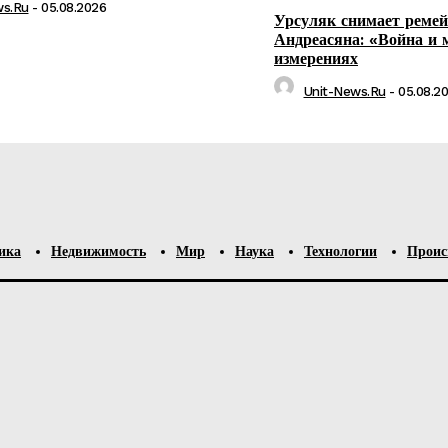
ws.ru
-
05.08.2026
Урсуляк снимает реме
Андреасяна: «Война и 
измерениях
Unit-News.ru
-
05.08.2
ика
Недвижимость
Мир
Наука
Технологии
Проис