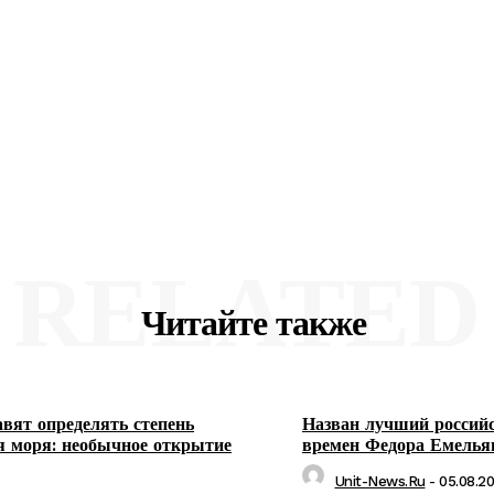
RELATED
Читайте также
авят определять степень
Назван лучший российс
я моря: необычное открытие
времен Федора Емелья
Unit-News.ru
-
05.08.2