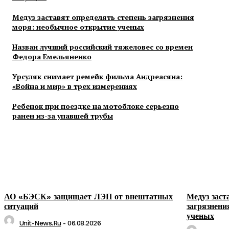
Медуз заставят определять степень загрязнения
моря: необычное открытие ученых
Назван лучший российский тяжеловес со времен
Федора Емельяненко
Урсуляк снимает ремейк фильма Андреасяна:
«Война и мир» в трех измерениях
Ребенок при поездке на мотоблоке серьезно
ранен из-за упавшей трубы
АО «БЭСК» защищает ЛЭП от внештатных
Медуз заст
ситуаций
загрязнени
ученых
Unit-News.ru
-
06.08.2026