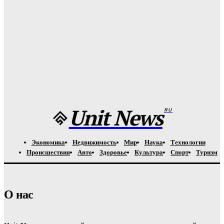
Назван лучший российский тяжеловес со времен Федора
Емельяненко
Unit-News.ru
-
05.08.2026
Урсуляк снимает ремейк фильма Андреасяна: «Война и
мир» в трех измерениях
Unit-News.ru
-
05.08.2026
Unit News
RU
Экономика
Недвижимость
Мир
Наука
Технологии
Происшествия
Авто
Здоровье
Культура
Спорт
Туризм
О нас