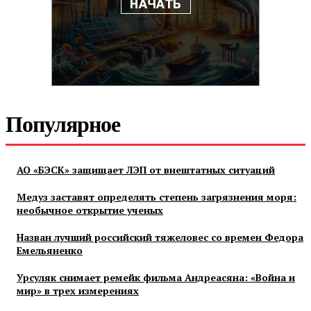
Популярное
АО «БЭСК» защищает ЛЭП от внештатных ситуаций
Медуз заставят определять степень загрязнения моря:
необычное открытие ученых
Назван лучший российский тяжеловес со времен Федора
Емельяненко
Урсуляк снимает ремейк фильма Андреасяна: «Война и
мир» в трех измерениях