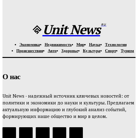
Урсуляк снимает ремейк фильма Андреасяна: «Война и
мир» в трех измерениях
Unit-News.ru
-
05.08.2026
Unit News
RU
Экономика
Недвижимость
Мир
Наука
Технологии
Происшествия
Авто
Здоровье
Культура
Спорт
Туризм
О нас
Unit News - надежный источник ключевых новостей: от
политики и экономики до науки и культуры. Предлагаем
актуальную информацию и глубокий анализ событий,
формирующих наше общество и мир в целом.