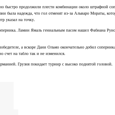
ьно быстро продолжили плести комбинации около штрафной соп
зии была надежда, что гол отменят из-за Альваро Мораты, кот
тр указал на точку.
соперника. Ламин Ямаль гениальным пасом нашел Фабиана Руис
обедителе, а вскоре Дани Ольмо окончательно добил соперник
но счет на табло так и не изменился.
ерманией. Грузия покидает турнир с высоко поднятой головой.