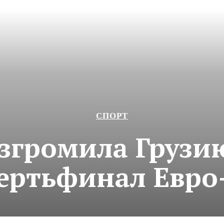
СПОРТ
згромила Грузи
ертьфинал Евро