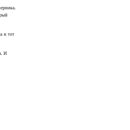
ерника.
орый
а и тот
а. И