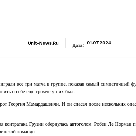
Unit-News.ru
01.07.2024
Дата:
играли все три матча в группе, показав самый симпатичный фу
вить о себе еще громче у них был.
ворот Георгия Мамардашвили. И он спасал после нескольких опа
ая контратака Грузии обернулась автоголом. Робен Ле Норман п
зинской команды.