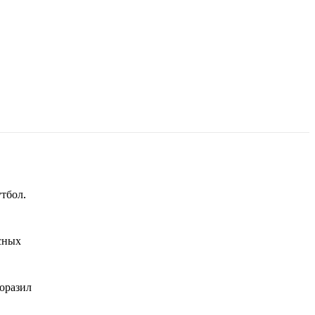
тбол.
сных
оразил