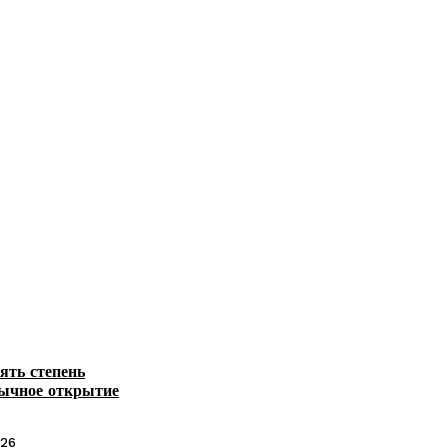
ять степень
бычное открытие
026