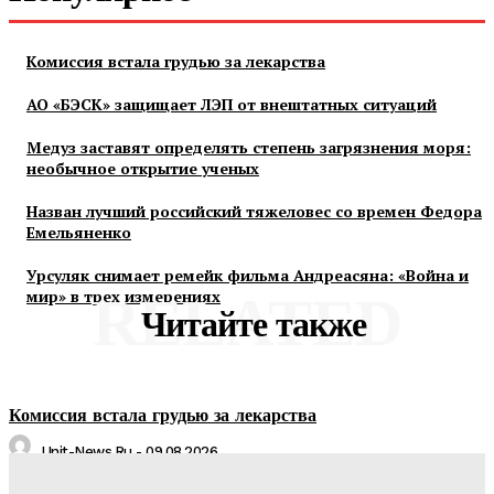
Комиссия встала грудью за лекарства
АО «БЭСК» защищает ЛЭП от внештатных ситуаций
Медуз заставят определять степень загрязнения моря:
необычное открытие ученых
Назван лучший российский тяжеловес со времен Федора
Емельяненко
Урсуляк снимает ремейк фильма Андреасяна: «Война и
мир» в трех измерениях
RELATED
Читайте также
Комиссия встала грудью за лекарства
Unit-News.ru
-
09.08.2026