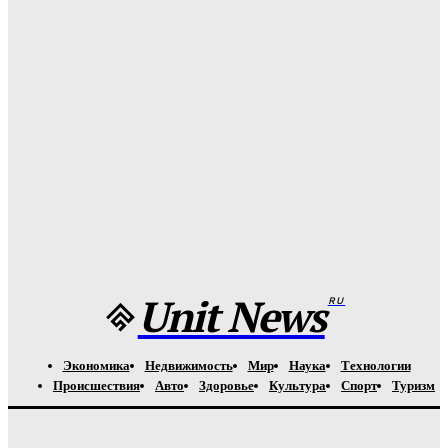
АО «БЭСК» защищает ЛЭП от внештатных ситуаций
Unit-News.ru
-
06.08.2026
Медуз заставят определять степень загрязнения моря:
необычное открытие ученых
Unit-News.ru
-
05.08.2026
Назван лучший российский тяжеловес со времен Федора
Емельяненко
Unit-News.ru
-
05.08.2026
Unit News
RU
Экономика
Недвижимость
Мир
Наука
Технологии
Происшествия
Авто
Здоровье
Культура
Спорт
Туризм