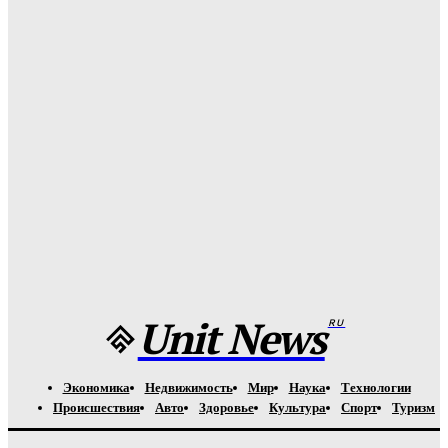
Медуз заставят определять степень загрязнения моря:
необычное открытие ученых
Unit-News.ru
-
05.08.2026
Назван лучший российский тяжеловес со времен Федора
Емельяненко
Unit-News.ru
-
05.08.2026
Урсуляк снимает ремейк фильма Андреасяна: «Война и
мир» в трех измерениях
Unit-News.ru
-
05.08.2026
Unit News
RU
Экономика
Недвижимость
Мир
Наука
Технологии
Происшествия
Авто
Здоровье
Культура
Спорт
Туризм