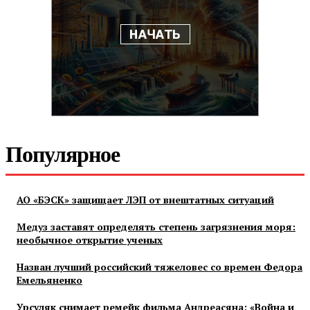
Популярное
АО «БЭСК» защищает ЛЭП от внештатных ситуаций
Медуз заставят определять степень загрязнения моря:
необычное открытие ученых
Назван лучший российский тяжеловес со времен Федора
Емельяненко
Урсуляк снимает ремейк фильма Андреасяна: «Война и