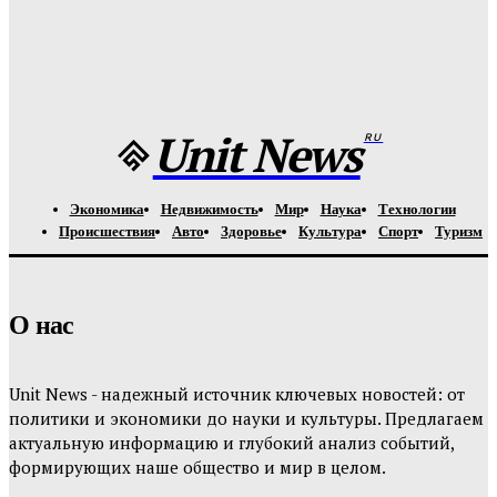
Урсуляк снимает ремейк фильма Андреасяна: «Война и
мир» в трех измерениях
Unit-News.ru
-
05.08.2026
Unit News
RU
Экономика
Недвижимость
Мир
Наука
Технологии
Происшествия
Авто
Здоровье
Культура
Спорт
Туризм
О нас
Unit News - надежный источник ключевых новостей: от
политики и экономики до науки и культуры. Предлагаем
актуальную информацию и глубокий анализ событий,
формирующих наше общество и мир в целом.