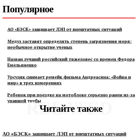
Популярное
АО «БЭСК» защищает ЛЭП от внештатных ситуаций
Медуз заставят определять степень загрязнения моря:
необычное открытие ученых
Назван лучший российский тяжеловес со времен Федора
Емельяненко
Урсуляк снимает ремейк фильма Андреасяна: «Война и
мир» в трех измерениях
Ребенок при поездке на мотоблоке серьезно ранен из-за
упавшей трубы
RELATED
Читайте также
АО «БЭСК» защищает ЛЭП от внештатных ситуаций