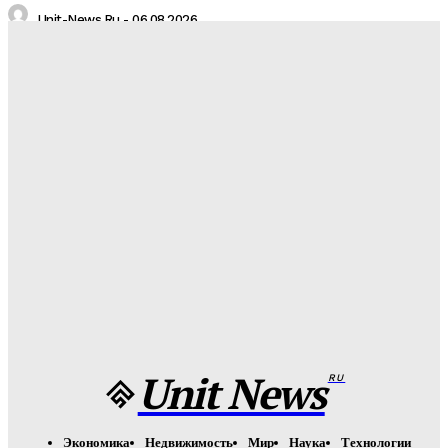
Unit-News.ru
-
06.08.2026
Медуз заставят определять степень загрязнения моря:
необычное открытие ученых
Unit-News.ru
-
05.08.2026
Назван лучший российский тяжеловес со времен Федора
Емельяненко
Unit-News.ru
-
05.08.2026
Урсуляк снимает ремейк фильма Андреасяна: «Война и
мир» в трех измерениях
Unit-News.ru
-
05.08.2026
Unit News
RU
Экономика
Недвижимость
Мир
Наука
Технологии