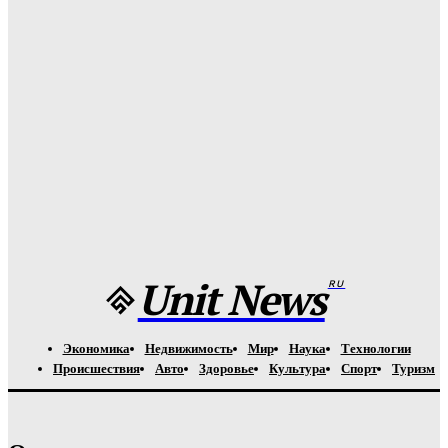
необычное открытие ученых
Unit-News.ru
-
05.08.2026
Назван лучший российский тяжеловес со времен Федора
Емельяненко
Unit-News.ru
-
05.08.2026
Урсуляк снимает ремейк фильма Андреасяна: «Война и
мир» в трех измерениях
Unit-News.ru
-
05.08.2026
Unit News
RU
Экономика
Недвижимость
Мир
Наука
Технологии
Происшествия
Авто
Здоровье
Культура
Спорт
Туризм