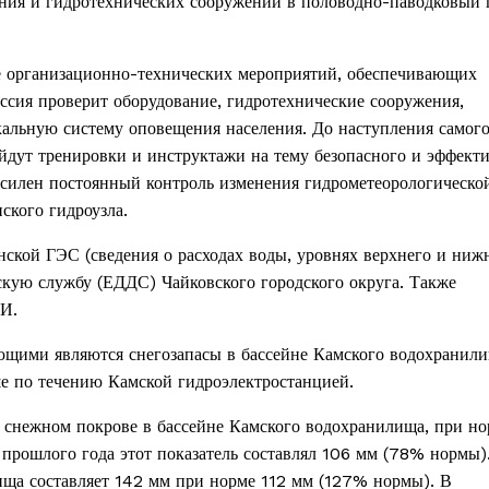
ния и гидротехнических сооружений в половодно-паводковый 
е организационно-технических мероприятий, обеспечивающих
ссия проверит оборудование, гидротехнические сооружения,
кальную систему оповещения населения. До наступления самог
ойдут тренировки и инструктажи на тему безопасного и эффект
усилен постоянный контроль изменения гидрометеорологическо
ского гидроузла.
ской ГЭС (сведения о расходах воды, уровнях верхнего и ниж
скую службу (ЕДДС) Чайковского городского округа. Также
МИ.
ющими являются снегозапасы в бассейне Камского водохранили
е по течению Камской гидроэлектростанцией.
в снежном покрове в бассейне Камского водохранилища, при но
прошлого года этот показатель составлял 106 мм (78% нормы).
ища составляет 142 мм при норме 112 мм (127% нормы). В