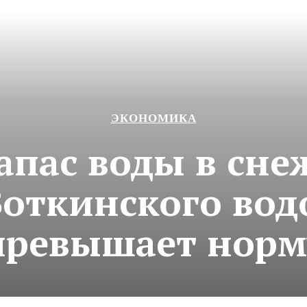
ЭКОНОМИКА
апас воды в сн
 Воткинского во
превышает норм