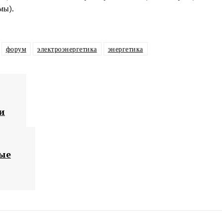
мы).
форум
электроэнергетика
энергетика
и
ные