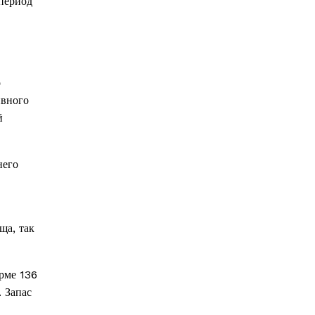
период
о
ивного
й
него
ща, так
рме 136
 Запас