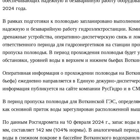
обеспечивающих надежную и безаварийную работу оборудова
2024 года.
В рамках подготовки к половодью запланировано выполнени
надежную и безаварийную работу гидроэлектростанции. Коми
дренажные устройства, оперативно-диспетчерскую связь и ло
ответственного периода для гидроэнергетиков на станции пр
пропуска половодья. В период прохождения половодья будет 
обстановки, уровней воды в верхнем и нижнем бьефах Воткин
Оперативная информация о прохождении половодья на Воткин
бьефа) ежедневно направляется в Единую дежурно-диспетчер
информация публикуется на сайте компании РусГидро и в С
В период пропуска половодья для Воткинской ГЭС, определя
как основной приток воды зарегулирован расположенной выш
По данным Росгидромета на 10 февраля 2024 г., запас воды 
мм, составляет 142 мм (104% нормы). В аналогичный период 
воды в снежном покрове в бассейне Воткинского водохранил