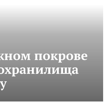
ежном покрове
дохранилища
у