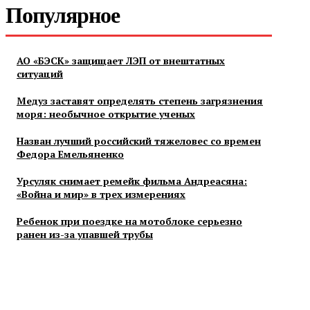
Популярное
АО «БЭСК» защищает ЛЭП от внештатных
ситуаций
Медуз заставят определять степень загрязнения
моря: необычное открытие ученых
Назван лучший российский тяжеловес со времен
Федора Емельяненко
Урсуляк снимает ремейк фильма Андреасяна:
«Война и мир» в трех измерениях
Ребенок при поездке на мотоблоке серьезно
ранен из-за упавшей трубы