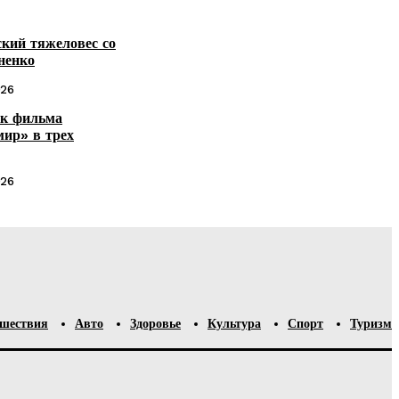
кий тяжеловес со
ненко
026
йк фильма
мир» в трех
026
шествия
Авто
Здоровье
Культура
Спорт
Туризм