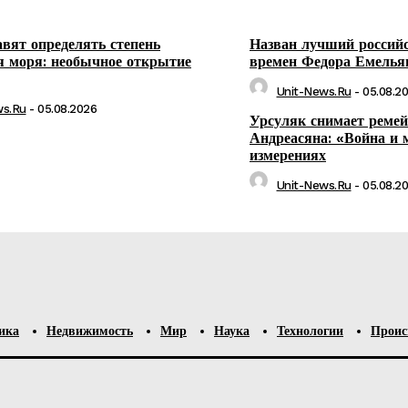
авят определять степень
Назван лучший российс
я моря: необычное открытие
времен Федора Емелья
Unit-News.ru
-
05.08.2
ws.ru
-
05.08.2026
Урсуляк снимает реме
Андреасяна: «Война и 
измерениях
Unit-News.ru
-
05.08.2
ика
Недвижимость
Мир
Наука
Технологии
Проис