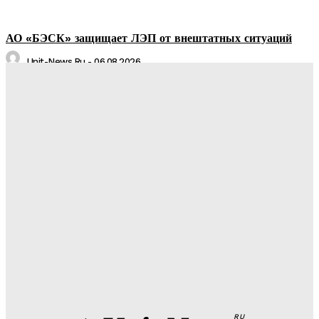
АО «БЭСК» защищает ЛЭП от внештатных ситуаций
Unit-News.ru
-
06.08.2026
Медуз заставят определять степень загрязнения моря:
необычное открытие ученых
Unit-News.ru
-
05.08.2026
Назван лучший российский тяжеловес со времен Федора
Емельяненко
Unit-News.ru
-
05.08.2026
Урсуляк снимает ремейк фильма Андреасяна: «Война и
мир» в трех измерениях
Unit-News.ru
-
05.08.2026
RU