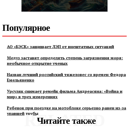
Популярное
АО «БЭСК» защищает ЛЭП от внештатных ситуаций
Медуз заставят определять степень загрязнения моря:
необычное открытие ученых
Назван лучший российский тяжеловес со времен Федора
Емельяненко
Урсуляк снимает ремейк фильма Андреасяна: «Война и
мир» в трех измерениях
Ребенок при поездке на мотоблоке серьезно ранен из-за
упавшей трубы
RELATED
Читайте также